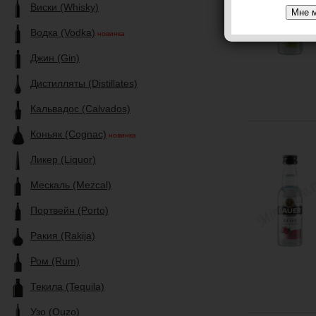
Виски (Whisky)
Водка (Vodka)
новинка
Джин (Gin)
Дистилляты (Distillates)
Кальвадос (Calvados)
Коньяк (Cognac)
новинка
Ликер (Liquor)
Мескаль (Mezcal)
Портвейн (Porto)
Ракия (Rakija)
Ром (Rum)
Текила (Tequila)
Узо (Ouzo)