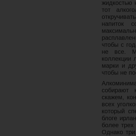
жидкостью 
тот алког
откручивать
напиток с
максимал
расплавлен
чтобы с го
не все. М
коллекции 
марки и др
чтобы не п
Алкоминим
собирают 
скажем, ко
всех уголк
который сп
блоге ирла
более трех
Однако три