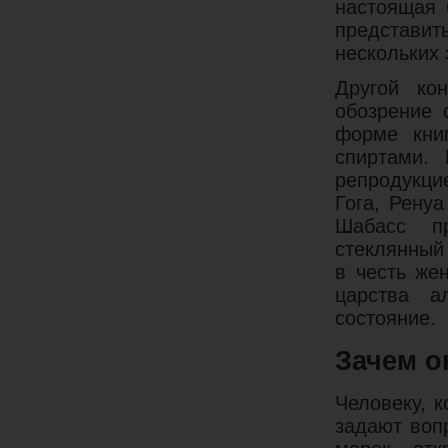
настоящая 
представит
нескольких 
Другой ко
обозрение 
форме кни
спиртами.
репродукци
Гога, Рену
Шабасс пр
стеклянный
в честь же
царства а
состояние.
Зачем о
Человеку, 
задают воп