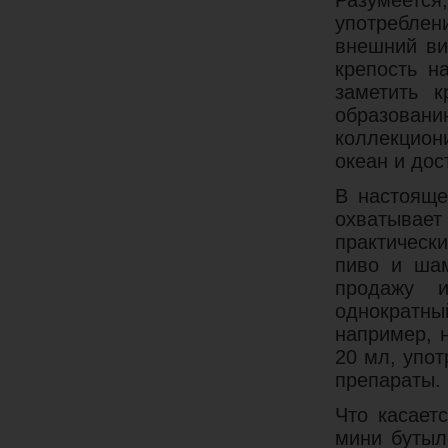
Разумеетс
употребле
внешний ви
крепость н
заметить к
образовани
коллекцион
океан и дос
В настояще
охватывае
практическ
пиво и шам
продажу и
однократн
например, 
20 мл, упо
препараты.
Что касает
мини бутыл