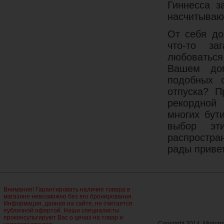
Гиннесса з
насчитываю
От себя до
что-то за
любоваться,
Вашем дом
подобных 
отпуска? П
рекордной 
многих бут
выбор эт
распростра
рады приве
Внимание! Гарантировать наличие товара в
магазине невозможно без его бронирования.
Информация, данная на сайте, не считается
публичной офертой. Наши специалисты
проконсультируют Вас о ценах на товар и
Copyright 2014, Minio