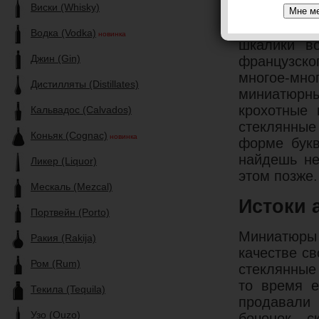
Виски (Whisky)
признать, 
невероятны
Водка (Vodka)
новинка
шкалики во
Джин (Gin)
французског
многое-мн
Дистилляты (Distillates)
миниатюрны
крохотные 
Кальвадос (Calvados)
стеклянные
Коньяк (Cognac)
новинка
форме букв
найдешь не
Ликер (Liquor)
этом позже.
Мескаль (Mezcal)
Истоки 
Портвейн (Porto)
Миниатюры 
Ракия (Rakija)
качестве св
Ром (Rum)
стеклянные
то время е
Текила (Tequila)
продавали 
Узо (Ouzo)
бочонок, с