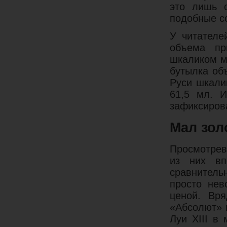
это лишь о
подобные с
У читателе
объема пр
шкаликом м
бутылка объ
Руси шкали
61,5 мл. 
зафиксиров
Мал зол
Просмотрев
из них вп
сравнитель
просто нев
ценой. Вря
«Абсолют» 
Луи XIII в