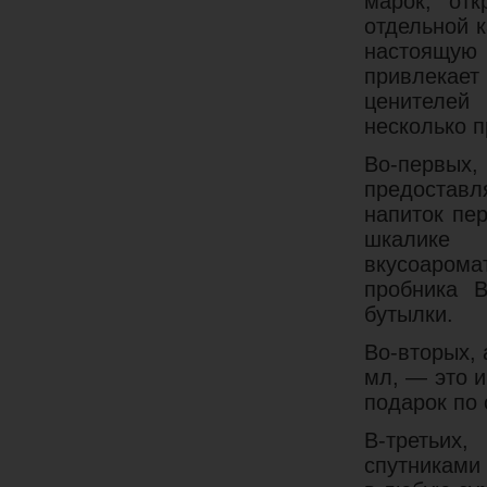
марок, отк
отдельной 
настоящую
привлекает
ценителей 
несколько п
Во-первых
предоставл
напиток пе
шкалике 
вкусоарома
пробника 
бутылки.
Во-вторых,
мл, — это 
подарок по 
В-третьих
спутниками 