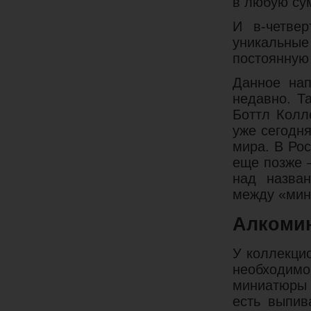
в любую сум
И в-четве
уникальны
постоянную
Данное нап
недавно. Т
Боттл Колл
уже сегодн
мира. В Ро
еще позже 
над назва
между «мин
Алкоми
У коллекци
необходимо
миниатюры 
есть выпив