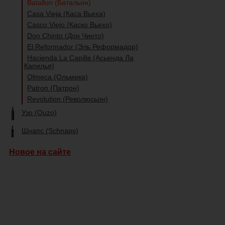
Batallon (Батальон)
Casa Vieja (Каса Вьеха)
Casco Viejo (Каско Вьехо)
Don Chinto (Дон Чинто)
El Reformador (Эль Реформадор)
Hacienda La Capilla (Асьенда Ла
Капилья)
Olmeca (Ольмека)
Patron (Патрон)
Revolution (Революсьон)
Узо (Ouzo)
Шнапс (Schnaps)
Новое на сайте