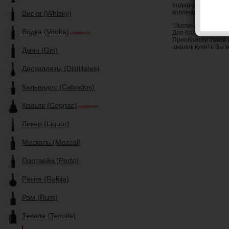
подарку будут р
коллекционирующие
Виски (Whisky)
Шкалик Batallon т
Водка (Vodka)
Для большей сохра
новинка
Приобрести такой 
шкалик купить Вы 
Джин (Gin)
Дистилляты (Distillates)
Кальвадос (Calvados)
Коньяк (Cognac)
новинка
Ликер (Liquor)
Мескаль (Mezcal)
Портвейн (Porto)
Ракия (Rakija)
Ром (Rum)
Текила (Tequila)