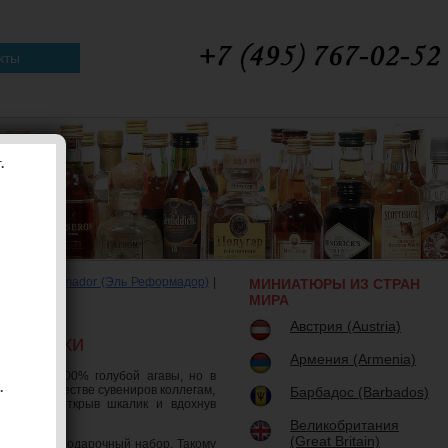
кты
.
о)
|
El Reformador (Эль Реформадор)
|
МИНИАТЮРЫ ИЗ СТРАН
люсьон)
|
МИРА
Австрия (Austria)
 бутылки
Армения (Armenia)
енный из 100% голубой агавы, но в
.
вают в качестве сувениров коллегам,
Барбадос (Barbados)
ь отпуск, открыв шкалик и вдохнув
Великобритания
(Great Britain)
ать целый подарочный набор. Такому