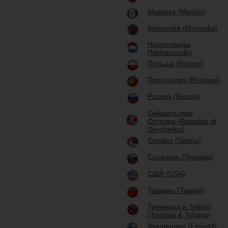
Мексика (Mexico)
Монголия (Mongolia)
Нидерланды
(Netherlands)
Польша (Poland)
Португалия (Portugal)
Россия (Russia)
Сейшельские
Острова (Republic of
Seychelles)
Сербия (Serbia)
Словакия (Slovakia)
США (USA)
Тайвань (Taiwan)
Тринидад и Тобаго
(Trinidad & Tobago)
Финляндия (Finland)