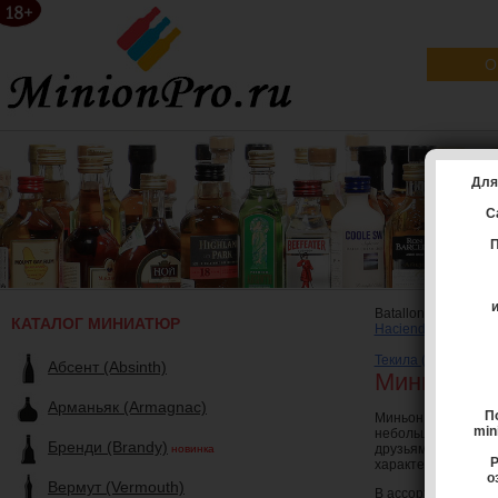
О
Для
С
П
Batallon (Батальон)
КАТАЛОГ МИНИАТЮР
Hacienda La Capill
Текила (Tequila)
|
B
Абсент (Absinth)
Миньон тек
Арманьяк (Armagnac)
П
Миньон Batallon 
min
небольшом объеме.
Бренди (Brandy)
друзьям и родств
новинка
Р
характерный запах
о
Вермут (Vermouth)
В ассортименте бр