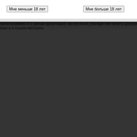
ады не только простые любители хорошего крепкого алкоголя, но и 
 точные уменьшенные копии стандартных бутылок алкоголя.
екила представляет собой стеклянную бутылочку, по форме и дизайну на
нности крышка запечатана, поэтому Вы можете быть уверены в оригинальнос
напиток можно и с целью дегустации, как пробник, прежде чем купить дорог
можете в нашем магазине.