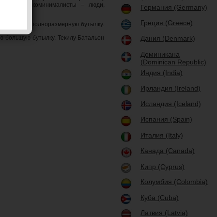
заядлые алкоминималисты – люди,
Германия (Germany)
Греция (Greece)
поминающую полноразмерную бутылку.
ти текилы.
ую большую бутылку. Текилу Батальон
Дания (Denmark)
Доминикана
(Dominican Republic)
Индия (India)
Ирландия (Ireland)
Исландия (Iceland)
Испания (Spain)
Италия (Italy)
Канада (Canada)
Кипр (Cyprus)
Колумбия (Colombia)
Куба (Cuba)
Латвия (Latvia)