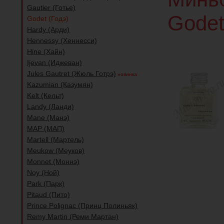
Gautier (Готье)
Godet
Godet (Годэ)
Hardy (Арди)
Hennessy (Хеннесси)
Hine (Хайн)
Ijevan (Иджеван)
Jules Gautret (Жюль Готрэ)
новинка
Kazumian (Казумян)
Kelt (Кельт)
Landy (Ланди)
Mane (Манэ)
MAP (МАП)
Martell (Мартель)
Meukow (Меуков)
Monnet (Моннэ)
Noy (Ной)
Park (Парк)
Pitaud (Пито)
Prince Polignac (Принц Полиньяк)
Remy Martin (Реми Мартан)