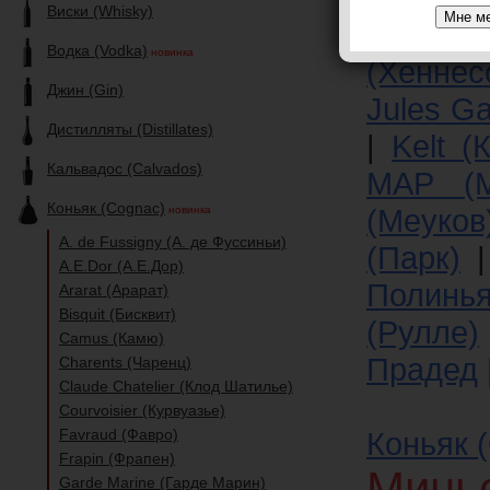
Виски (Whisky)
Godet 
Водка (Vodka)
новинка
(Хеннес
Джин (Gin)
Jules Ga
Дистилляты (Distillates)
|
Kelt (
Кальвадос (Calvados)
MAP (
Коньяк (Cognac)
(Меуков
новинка
A. de Fussigny (А. де Фуссиньи)
(Парк)
A.E.Dor (А.Е.Дор)
Полинья
Ararat (Арарат)
Bisquit (Бисквит)
(Рулле)
Camus (Камю)
Прадед
Charents (Чаренц)
Claude Chatelier (Клод Шатилье)
Courvoisier (Курвуазье)
Favraud (Фавро)
Коньяк 
Frapin (Фрапен)
Минь
Garde Marine (Гарде Марин)