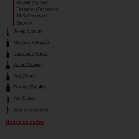
Roullet (Рулле)
Tesseron (Тессерон)
ПКЗ (Proshyan)
Прадед
Ликер (Liquor)
Мескаль (Mezcal)
Портвейн (Porto)
Ракия (Rakija)
Ром (Rum)
Текила (Tequila)
Узо (Ouzo)
Шнапс (Schnaps)
Новое на сайте