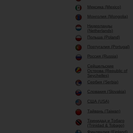
Мексика (Mexico)
Монголия (Mongolia)
Нидерланды
(Netherlands)
Польша (Poland)
Португалия (Portugal)
Россия (Russia)
Сейшельские
Острова (Republic of
Seychelles)
Сербия (Serbia)
Словакия (Slovakia)
США (USA)
Тайвань (Taiwan)
Тринидад и Тобаго
(Trinidad & Tobago)
Финляндия (Finland)