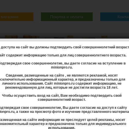
 магазине
Покупка и оплата
Конта
 доступа на сайт вы должны подтвердить свой совершеннолетний возраст
айт содержит информацию только для лиц совершеннолетнего возраста.
одтверждая свое совершеннолетие, вы даете согласие на вступление в
minionpro.ru.
Сведения, размещенные на сайте , не являются рекламой, носят
исключительно информационный характер, и предназначены только для
olut (Абсолют)
-
Миньон Absolut водка Абсолют шкалик мини бутылка
личного использования. Сайт minionpro.ru содержит информацию, не
solut водка Абсолют шкалик мини бутылка
рекомендованную для лиц, которые не достигли возраста 18 лет.
Чтобы осуществить вход на сайт, Вам необходимо подтвердить свой
совершеннолетний возраст.
Миньон Absolut водка
одтверждая свое совершеннолетие, Вы даете согласие на доступ к сайту
Название
ionpro.ru, а также на просмотр фото и изучение представленного материла
Страна производства
азмещенная на сайте информация не преследует целей рекламы, носит
Швеция (Sweden)
знакомительный характер и предназначена только для индивидуального
использования.