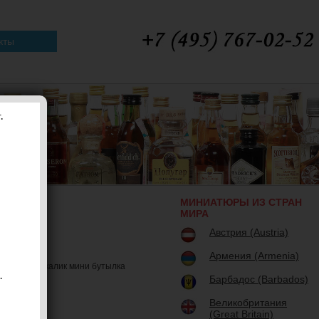
кты
.
МИНИАТЮРЫ ИЗ СТРАН
МИРА
Австрия (Austria)
Армения (Armenia)
 Абсолют шкалик мини бутылка
.
Барбадос (Barbados)
Великобритания
(Great Britain)