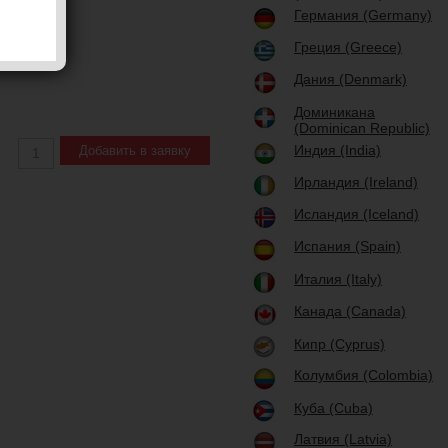
Германия (Germany)
Греция (Greece)
Дания (Denmark)
Доминикана
(Dominican Republic)
Индия (India)
Ирландия (Ireland)
Исландия (Iceland)
Испания (Spain)
Италия (Italy)
Канада (Canada)
Кипр (Cyprus)
Колумбия (Colombia)
Куба (Cuba)
Латвия (Latvia)