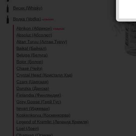
Виски (Whisky)
Водка (Vodka)
новинка
Abrikon (Абрикон)
новинка
Absolut (Абсолют)
Altan Turuu (Алтан Туруу)
Baikal (Байкал)
Beluga (Белуга)
Bolor (Болор)
Chase (Чейз)
Crystal Head (Кристалл Хэд)
Czars (Царская)
Danzka (Данска)
Finlandia (Финляндия)
Grey Goose (Грей Гус)
Ijevan (Иджеван)
Koskenkorva (Коскенкорва)
Legend of Kremlin (Легенда Кремля)
Loel (Лоел)
Ohanyan (Оганян)