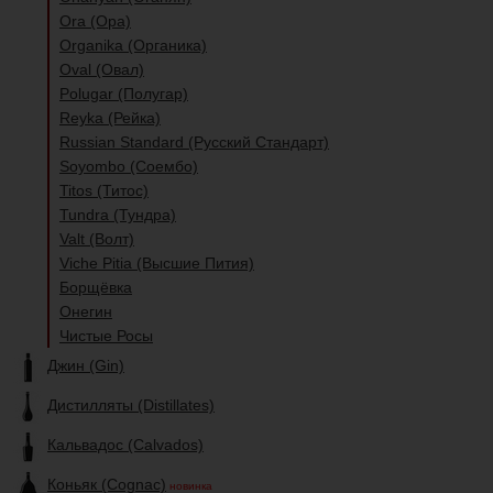
Ora (Ора)
Organika (Органика)
Oval (Овал)
Polugar (Полугар)
Reyka (Рейка)
Russian Standard (Русский Стандарт)
Soyombo (Соембо)
Titos (Титос)
Tundra (Тундра)
Valt (Волт)
Viche Pitia (Высшие Пития)
Борщёвка
Онегин
Чистые Росы
Джин (Gin)
Дистилляты (Distillates)
Кальвадос (Calvados)
Коньяк (Cognac)
новинка