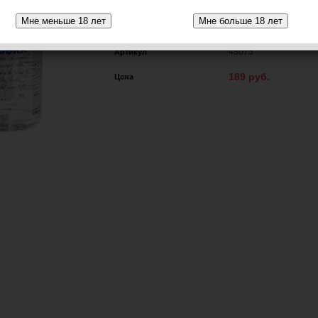
50 ml / 0.05 л
Объем бутылки
40
Градус
43075
Артикул
189 руб.
Цена